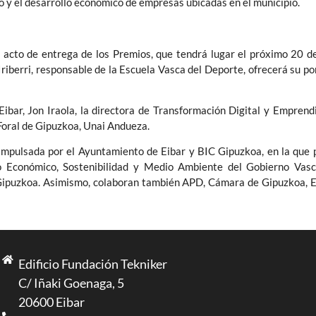
o y el desarrollo económico de empresas ubicadas en el municipio.
acto de entrega de los Premios, que tendrá lugar el próximo 20 de
 Iriberri, responsable de la Escuela Vasca del Deporte, ofrecerá su 
 Eibar, Jon Iraola, la directora de Transformación Digital y Empren
Foral de Gipuzkoa, Unai Andueza.
 impulsada por el Ayuntamiento de Eibar y BIC Gipuzkoa, en la que p
 Económico, Sostenibilidad y Medio Ambiente del Gobierno Vas
 Gipuzkoa. Asimismo, colaboran también APD, Cámara de Gipuzkoa, El
Edificio Fundación Tekniker
C/ Iñaki Goenaga, 5
20600 Eibar