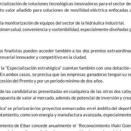
rcialización de soluciones tecnológicas innovadoras para el sector d
to valor añadido para soluciones de movilidad eléctrica enfocadas a
 la monitorización de equipos del sector de la hidráulica industrial.
inan salud, conveniencia y sostenibilidad, especialmente diseñadas p
tos finalistas pueden acceder también a los dos premios extraordin
presarial innovador y competitivo en la ciudad.
 la “Especialización estratégica” cuentan también con una dotació
 En ambos casos, se precisa que las empresas ganadoras tengan su s
cesión del Premio y por un periodo mínimo de dos años.
e las candidaturas presentadas en cualquiera de las otras dos catego
propuesta de valor al mercado, además de potencial de inversión y cre
gica” se priorizarán los proyectos enmarcados en el ámbito del depor
untamiento, como son energía y manufactura avanzada, especialmente,
amiento de Eibar concede anualmente el ´Reconocimiento Iñaki Goena