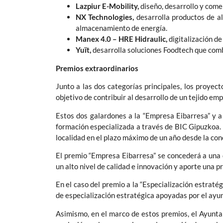
Lazpiur E-Mobility,
diseño, desarrollo y come
NX Technologies,
desarrolla productos de al
almacenamiento de energía.
Manex 4.0 – HRE Hidraulic,
digitalización de
Yuït,
desarrolla soluciones Foodtech que comb
Premios extraordinarios
Junto a las dos categorías principales, los proyec
objetivo de contribuir al desarrollo de un tejido em
Estos dos galardones a la “Empresa Eibarresa” y a
formación especializada a través de BIC Gipuzkoa.
localidad en el plazo máximo de un año desde la con
El premio “Empresa Eibarresa” se concederá a una d
un alto nivel de calidad e innovación y aporte una 
En el caso del premio a la “Especialización estraté
de especialización estratégica apoyadas por el ay
Asimismo, en el marco de estos premios, el Ayunt