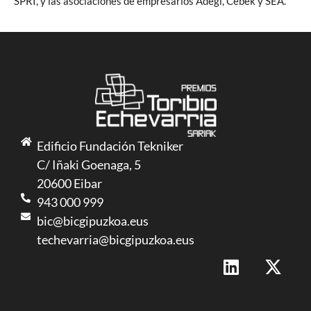
SPRI, y las asociaciones de empresarios Adegi, Cebek y SEA.
Edificio Fundación Tekniker
C/ Iñaki Goenaga, 5
20600 Eibar
943 000 999
bic@bicgipuzkoa.eus
techevarria@bicgipuzkoa.eus